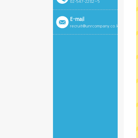
02-547-2282~5
E-mail
recruit@unrcompany.co.kr