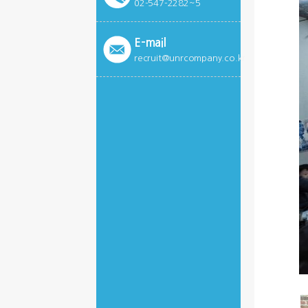
02-547-2282~5
E-mail
recruit@unrcompany.co.kr