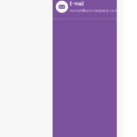
E-mail
recruit@unrcompany.co.kr