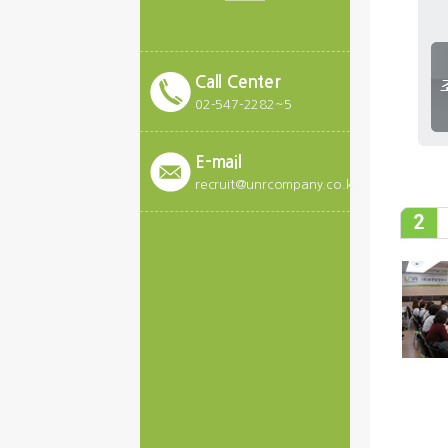
Call Center
02-547-2282~5
E-mail
recruit@unrcompany.co.kr