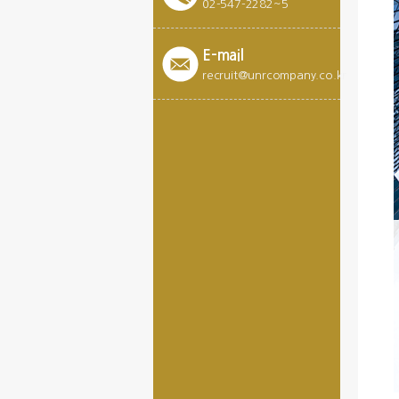
02-547-2282~5
E-mail
recruit@unrcompany.co.kr