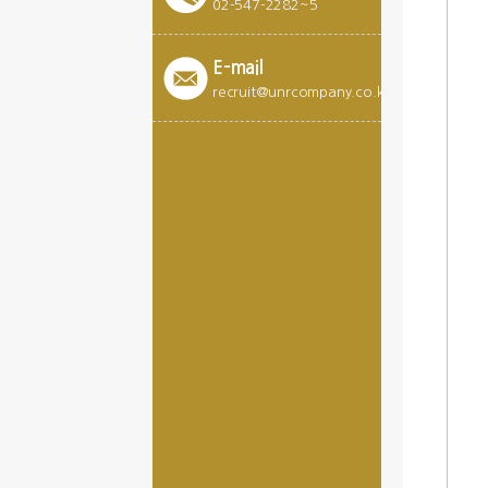
02-547-2282~5
E-mail
recruit@unrcompany.co.kr