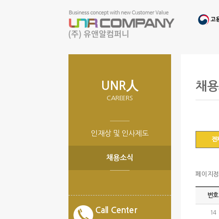
UNR人
채용
CAREERS
인재상 및 인사제도
전
채용소식
페이지정보 
번호
Call Center
14