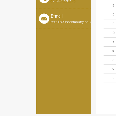
02-547-2282~5
13
12
E-mail
recruit@unrcompany.co.kr
11
10
9
8
7
6
5