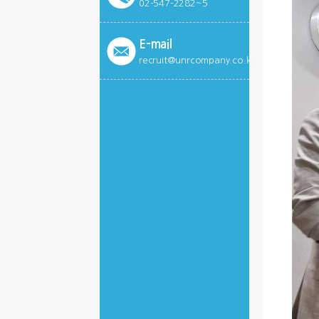
02-547-2282~5
E-mail
recruit@unrcompany.co.kr