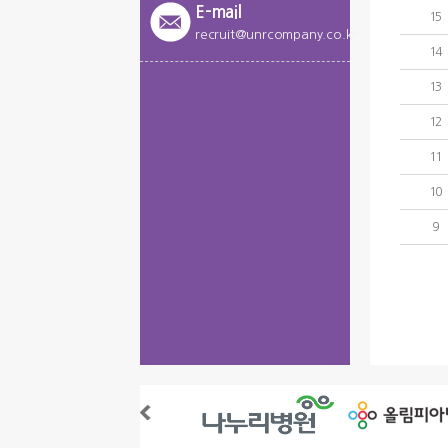
E-mail
15
recruit@unrcompany.co.kr
14
13
12
11
10
9